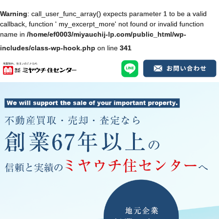
Warning
: call_user_func_array() expects parameter 1 to be a valid
callback, function ' my_excerpt_more' not found or invalid function
name in
/home/ef0003/miyauchij-lp.com/public_html/wp-
includes/class-wp-hook.php
on line
341