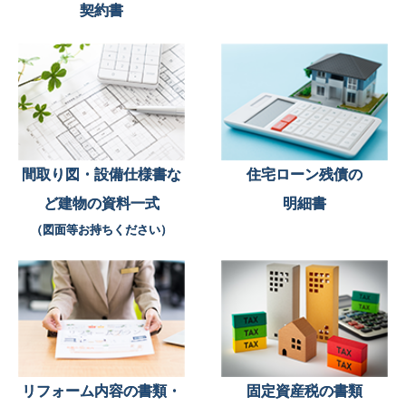
契約書
間取り図・設備仕様書な
住宅ローン残債の
ど建物の資料一式
明細書
（図面等お持ちください）
リフォーム内容の書類・
固定資産税の書類