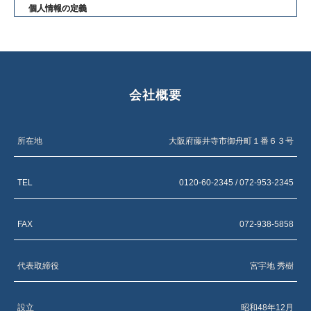
個人情報の定義
「個人情報」とは、個人に関する情報であって、当該情報に含まれ
る氏名、 生年月日その他の記述等により当該個人を識別することが
できるものをいいます。
会社概要
個人情報の利用目的
個人情報の利用目的 お客様からご提供いただいた個人情報はお客様
からのお問い合わせ及びご要望に対して回答または対応する目的、
所在地
大阪府藤井寺市御舟町１番６３号
または、資料送付・電子メール・電話連絡およびダイレクトメール
（ニュースレター）の送付などの目的で使用します。
TEL
0120-60-2345 / 072-953-2345
お客様の個人情報をこれらの正当な目的以外に無断で利用すること
はありません。
FAX
072-938-5858
第三者への提供
代表取締役
宮宇地 秀樹
お客様からのご提供いただいた個人情報は、お客様のご了承がない
限り、収集した個人情報を第三者に提供いたしません。
設立
昭和48年12月