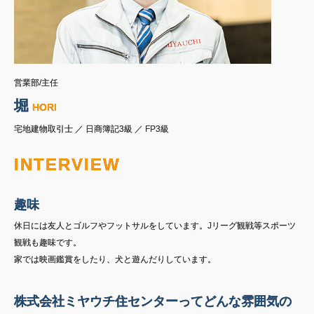
営業部/主任
堀
HORI
宅地建物取引士 ／ 日商簿記3級 ／ FP3級
INTERVIEW
趣味
休日には友人とゴルフやフットサルをしています。Jリーグ観戦等スポーツ
観戦も趣味です。
家では映画鑑賞をしたり、犬と遊んだりしています。
株式会社ミヤウチ住センターってどんな雰囲気の