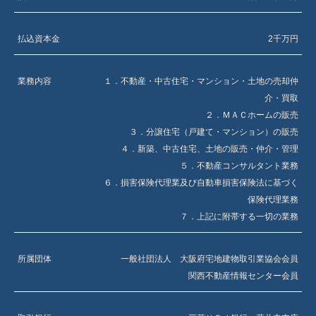
利用目的を達成するための必要な範囲で、個人情報を業務委託先か
ら有益と思われる情報のお届けを代行する場合にも、お客様のご承
諾がない限り、 個人情報はそうした企業／団体には開示・提供はい
払込資本金
2千万円
たしません。ただし、以下の場合は除きます。
業務内容
１．不動産・中古住宅・マンション・土地の売却仲
・利用目的に必要な限りにおいて、当社または当社の業務委託先
介・買取
（販売加盟店や運送会社等）に対し開示を行う場合
２．ＭＡＣホームの販売
・個人情報をご提供いただく際に予め明示した第三者に提供する場
３．分譲住宅（戸建て・マンション）の販売
合
４．新築、中古住宅、土地の販売・仲介・管理
５．不動産コンサルタント業務
・法令に基づく場合
６．損害保険代理業及び自動車損害保険法に基づく
株式会社ミヤウチ住センター
保険代理業務
７．上記に附帯する一切の業務
大阪府藤井寺市御舟町1番63号
電話：072-953-2345
所属団体
一般社団法人 大阪府宅地建物取引業協会会員
関西不動産情報センター会員